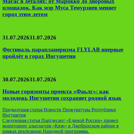
Магас в деталях: от Марокко до дворовых
площадок. Как мэр Муса Темурзиев меняет
город этим летом
31.07.2026
31.07.2026
Фестиваль парапланеризма FLYLAB впервые
пройдёт в горах Ингушетии
30.07.2026
31.07.2026
Новые горизонты проекта «Фаьлг»: как
молодежь Ингушетии сохраняет родной язык
Навигация
Предыдущая статья
Новости Прокуратуры Республики
Ингушетия
по
Следующая статья
Партдесант «Единой России» провел
записям
мониторинг альплагеря «Кязи» в Джейрахском районе в
рамках реализации Народной программы.