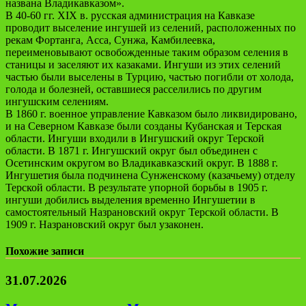
названа Владикавказом».
В 40-60 гг. XIX в. русская администрация на Кавказе
проводит выселение ингушей из селений, расположенных по
рекам Фортанга, Асса, Сунжа, Камбилеевка,
переименовывают освобожденные таким образом селения в
станицы и заселяют их казаками. Ингуши из этих селений
частью были выселены в Турцию, частью погибли от холода,
голода и болезней, оставшиеся расселились по другим
ингушским селениям.
В 1860 г. военное управление Кавказом было ликвидировано,
и на Северном Кавказе были созданы Кубанская и Терская
области. Ингуши входили в Ингушский округ Терской
области. В 1871 г. Ингушский округ был объединен с
Осетинским округом во Владикавказский округ. В 1888 г.
Ингушетия была подчинена Сунженскому (казачьему) отделу
Терской области. В результате упорной борьбы в 1905 г.
ингуши добились выделения временно Ингушетии в
самостоятельный Назрановский округ Терской области. В
1909 г. Назрановский округ был узаконен.
Похожие записи
31.07.2026