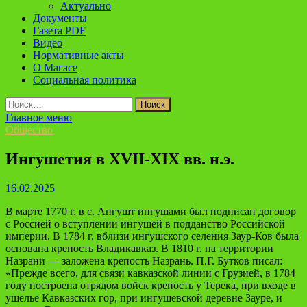
Актуально
Документы
Газета PDF
Видео
Нормативные акты
О Магасе
Социальная политика
Найти:
Главное меню
Общество
Ингушетия в XVII-XIX вв. н.э.
16.02.2025
В марте 1770 г. в с. Ангушт ингушами был подписан договор
с Россией о вступлении ингушей в подданство Российской
империи. В 1784 г. вблизи ингушского селения Заур-Ков была
основана крепость Владикавказ. В 1810 г. на территории
Назрани — заложена крепость Назрань. П.Г. Бутков писал:
«Прежде всего, для связи кавказской линии с Грузией, в 1784
году построена отрядом войск крепость у Терека, при входе в
ущелье Кавказских гор, при ингушевской деревне Зауре, и