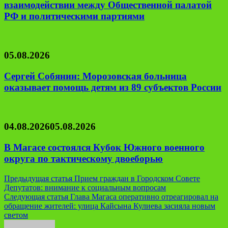
взаимодействии между Общественной палатой
РФ и политическими партиями
05.08.2026
Сергей Собянин: Морозовская больница
оказывает помощь детям из 89 субъектов России
04.08.2026
05.08.2026
В Магасе состоялся Кубок Южного военного
округа по тактическому двоеборью
Навигация
Предыдущая статья
Прием граждан в Городском Совете
Депутатов: внимание к социальным вопросам
по
Следующая статья
Глава Магаса оперативно отреагировал на
записям
обращение жителей: улица Кайсына Кулиева засияла новым
светом