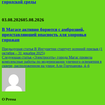
городской среды
03.08.2026
05.08.2026
В Магасе активно борются с амброзией,
представляющей опасность для здоровья
горожан
Навигация
Предыдущая статья
В Ингушетии стартует осенний призыв (1
октября – 31 декабря 2025)
по
Следующая статья
«Электросеть» города Магас провела
записям
комплексные работы по модернизации уличного освещения в
сквере, расположенном на улице Али Горчханова, 4–6
О Pressa