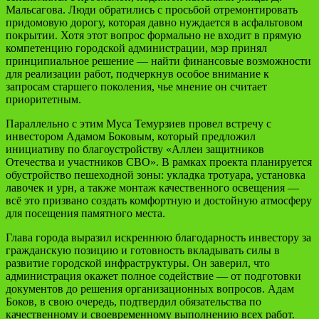
Мальсагова. Люди обратились с просьбой отремонтировать
придомовую дорогу, которая давно нуждается в асфальтовом
покрытии. Хотя этот вопрос формально не входит в прямую
компетенцию городской администрации, мэр принял
принципиальное решение — найти финансовые возможности
для реализации работ, подчеркнув особое внимание к
запросам старшего поколения, чье мнение он считает
приоритетным.
Параллельно с этим Муса Темурзиев провел встречу с
инвестором Адамом Боковым, который предложил
инициативу по благоустройству «Аллеи защитников
Отечества и участников СВО». В рамках проекта планируется
обустройство пешеходной зоны: укладка тротуара, установка
лавочек и урн, а также монтаж качественного освещения —
всё это призвано создать комфортную и достойную атмосферу
для посещения памятного места.
Глава города выразил искреннюю благодарность инвестору за
гражданскую позицию и готовность вкладывать силы в
развитие городской инфраструктуры. Он заверил, что
администрация окажет полное содействие — от подготовки
документов до решения организационных вопросов. Адам
Боков, в свою очередь, подтвердил обязательства по
качественному и своевременному выполнению всех работ.