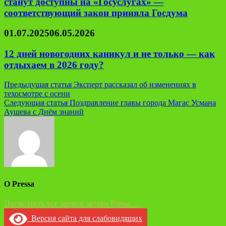
станут доступны на «Госуслугах» —
соответствующий закон приняла Госдума
01.07.2025
06.05.2026
12 дней новогодних каникул и не только — как
отдыхаем в 2026 году?
Навигация
Предыдущая статья
Эксперт рассказал об изменениях в
техосмотре с осени
по
Следующая статья
Поздравление главы города Магас Усмана
записям
Аушева с Днём знаний
О Pressa
Посмотреть все записи автора Pressa →
Версия сайта для слабовидящих