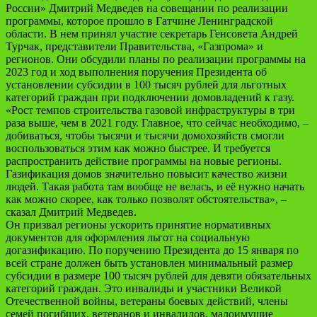
России» Дмитрий Медведев на совещании по реализации
программы, которое прошло в Гатчине Ленинградской
области. В нем принял участие секретарь Генсовета Андрей
Турчак, представители Правительства, «Газпрома» и
регионов. Они обсудили планы по реализации программы на
2023 год и ход выполнения поручения Президента об
установлении субсидии в 100 тысяч рублей для льготных
категорий граждан при подключении домовладений к газу.
«Рост темпов строительства газовой инфраструктуры в три
раза выше, чем в 2021 году. Главное, что сейчас необходимо, –
добиваться, чтобы тысячи и тысячи домохозяйств смогли
воспользоваться этим как можно быстрее. И требуется
распространить действие программы на новые регионы.
Газификация домов значительно повысит качество жизни
людей. Такая работа там вообще не велась, и её нужно начать
как можно скорее, как только позволят обстоятельства», –
сказал Дмитрий Медведев.
Он призвал регионы ускорить принятие нормативных
документов для оформления льгот на социальную
догазификацию. По поручению Президента до 15 января по
всей стране должен быть установлен минимальный размер
субсидии в размере 100 тысяч рублей для девяти обязательных
категорий граждан. Это инвалиды и участники Великой
Отечественной войны, ветераны боевых действий, члены
семей погибших, ветеранов и инвалидов, малоимущие