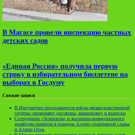
В Магасе провели инспекцию частных
детских садов
«Единая Россия» получила первую
строку в избирательном бюллетене на
выборах в Госдуму
Свежие записи
В Ингушетии продолжаются рейды межведомственной
группы: проверяют договоры, маркировку и вывески
Сотрудники «Зеленхоза» и жилищно-коммунального
хозяйства привели в порядок Аллею спортивной славы
и Аллею Отца
В Магасе провели инспекцию частных детских садов