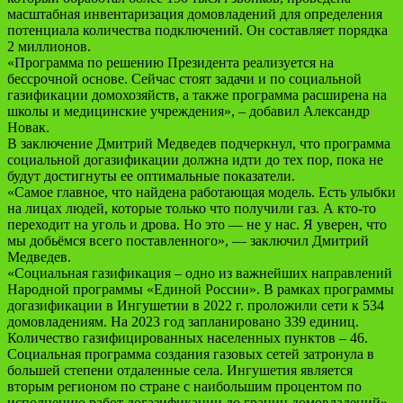
масштабная инвентаризация домовладений для определения
потенциала количества подключений. Он составляет порядка
2 миллионов.
«Программа по решению Президента реализуется на
бессрочной основе. Сейчас стоят задачи и по социальной
газификации домохозяйств, а также программа расширена на
школы и медицинские учреждения», – добавил Александр
Новак.
В заключение Дмитрий Медведев подчеркнул, что программа
социальной догазификации должна идти до тех пор, пока не
будут достигнуты ее оптимальные показатели.
«Самое главное, что найдена работающая модель. Есть улыбки
на лицах людей, которые только что получили газ. А кто-то
переходит на уголь и дрова. Но это — не у нас. Я уверен, что
мы добьёмся всего поставленного», — заключил Дмитрий
Медведев.
«Социальная газификация – одно из важнейших направлений
Народной программы «Единой России». В рамках программы
догазификации в Ингушетии в 2022 г. проложили сети к 534
домовладениям. На 2023 год запланировано 339 единиц.
Количество газифицированных населенных пунктов – 46.
Социальная программа создания газовых сетей затронула в
большей степени отдаленные села. Ингушетия является
вторым регионом по стране с наибольшим процентом по
исполнению работ догазификации до границ домовладений»,