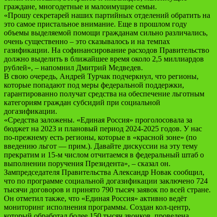
граждане, многодетные и малоимущие семьи.
«Прошу секретарей наших партийных отделений обратить на
это самое пристальное внимание. Еще в прошлом году
объемы выделяемой помощи гражданам сильно различались,
очень существенно – это сказывалось и на темпах
газификации. На софинансирование расходов Правительство
должно выделить в ближайшее время около 2,5 миллиардов
рублей», – напомнил Дмитрий Медведев.
В свою очередь, Андрей Турчак подчеркнул, что регионы,
которые попадают под меры федеральной поддержки,
гарантированно получат средства на обеспечение льготным
категориям граждан субсидий при социальной
догазификации.
«Средства заложены. «Единая Россия» проголосовала за
бюджет на 2023 и плановый период 2024-2025 годов. У нас
по-прежнему есть регионы, которые в «красной зоне» (по
введению льгот — прим.). Давайте дискуссии на эту тему
прекратим и 15-м числом отчитаемся в федеральный штаб о
выполнении поручения Президента», – сказал он.
Зампредседателя Правительства Александр Новак сообщил,
что по программе социальной догазификации заключено 724
тысячи договоров и принято 790 тысяч заявок по всей стране.
Он отметил также, что «Единая Россия» активно ведёт
мониторинг исполнения программы. Создан кол-центр,
который обработал более 150 тысяч звонков, проведена