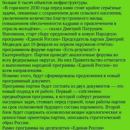
больше 6 тысяч объектов инфраструктуры.
«В горизонте 2030 года перед нами стоят крайне серьёзные
задачи, связанные с сохранением доли сельского населения,
увеличением количества благоустроенного жилья,
повышением обеспеченности кадрами и привлечением в
отрасль молодёжи», — сказал Дмитрий Патрушев.
Напомним, старт сбору предложений в новую Народную
программу «Единой России» Председатель партии Дмитрий
Медведев дал 19 февраля на первом окружном отчётно-
программном форуме партии «Есть результат!» в
Екатеринбурге. Партия проведёт аналогичные форумы во
всех федеральных округах. На них Правительство отчитается
о выполнении народной программы «Единой России» по
всем направлениям.
Помимо этого, будут сформированы предложения в новый
программный документ.
Программа партии будет состоять из двух документов — это
новый подход в её работе. Первый — собственно
предвыборная программа, в которой соберут решения
насущных задач, стоящих перед страной, план работы партии
на срок полномочий будущего состава парламента. Второй
блок будет содержать основополагающие идеологические и
ценностные ориентиры партии, описывать стратегический
образ России.
Рамку программы на десятилетия «Единая Россия»