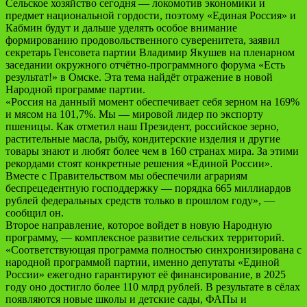
Сельское хозяйство сегодня — локомотив экономики и
предмет национальной гордости, поэтому «Единая Россия» и
Кабмин будут и дальше уделять особое внимание
формированию продовольственного суверенитета, заявил
секретарь Генсовета партии Владимир Якушев на пленарном
заседании окружного отчётно-программного форума «Есть
результат!» в Омске. Эта тема найдёт отражение в новой
Народной программе партии.
«Россия на данный момент обеспечивает себя зерном на 169%
и мясом на 101,7%. Мы — мировой лидер по экспорту
пшеницы. Как отметил наш Президент, российское зерно,
растительные масла, рыбу, кондитерские изделия и другие
товары знают и любят более чем в 160 странах мира. За этими
рекордами стоят конкретные решения «Единой России».
Вместе с Правительством мы обеспечили аграриям
беспрецедентную господдержку — порядка 665 миллиардов
рублей федеральных средств только в прошлом году», —
сообщил он.
Второе направление, которое войдет в новую Народную
программу, — комплексное развитие сельских территорий.
«Соответствующая программа полностью синхронизирована с
народной программой партии, именно депутаты «Единой
России» ежегодно гарантируют её финансирование, в 2025
году оно достигло более 110 млрд рублей. В результате в сёлах
появляются новые школы и детские сады, ФАПы и