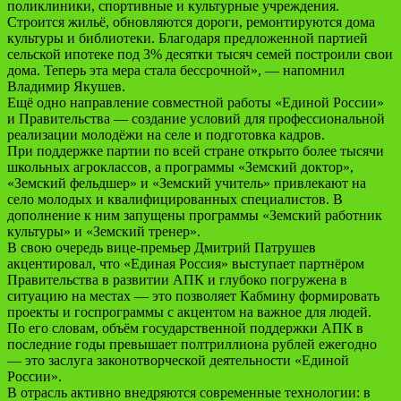
поликлиники, спортивные и культурные учреждения.
Строится жильё, обновляются дороги, ремонтируются дома
культуры и библиотеки. Благодаря предложенной партией
сельской ипотеке под 3% десятки тысяч семей построили свои
дома. Теперь эта мера стала бессрочной», — напомнил
Владимир Якушев.
Ещё одно направление совместной работы «Единой России»
и Правительства — создание условий для профессиональной
реализации молодёжи на селе и подготовка кадров.
При поддержке партии по всей стране открыто более тысячи
школьных агроклассов, а программы «Земский доктор»,
«Земский фельдшер» и «Земский учитель» привлекают на
село молодых и квалифицированных специалистов. В
дополнение к ним запущены программы «Земский работник
культуры» и «Земский тренер».
В свою очередь вице-премьер Дмитрий Патрушев
акцентировал, что «Единая Россия» выступает партнёром
Правительства в развитии АПК и глубоко погружена в
ситуацию на местах — это позволяет Кабмину формировать
проекты и госпрограммы с акцентом на важное для людей.
По его словам, объём государственной поддержки АПК в
последние годы превышает полтриллиона рублей ежегодно
— это заслуга законотворческой деятельности «Единой
России».
В отрасль активно внедряются современные технологии: в