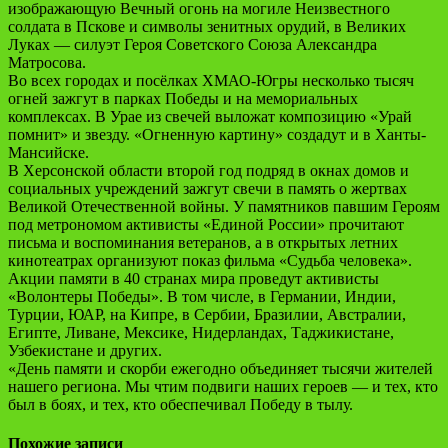
изображающую Вечный огонь на могиле Неизвестного
солдата в Пскове и символы зенитных орудий, в Великих
Луках — силуэт Героя Советского Союза Александра
Матросова.
Во всех городах и посёлках ХМАО-Югры несколько тысяч
огней зажгут в парках Победы и на мемориальных
комплексах. В Урае из свечей выложат композицию «Урай
помнит» и звезду. «Огненную картину» создадут и в Ханты-
Мансийске.
В Херсонской области второй год подряд в окнах домов и
социальных учреждений зажгут свечи в память о жертвах
Великой Отечественной войны. У памятников павшим Героям
под метрономом активисты «Единой России» прочитают
письма и воспоминания ветеранов, а в открытых летних
кинотеатрах организуют показ фильма «Судьба человека».
Акции памяти в 40 странах мира проведут активисты
«Волонтеры Победы». В том числе, в Германии, Индии,
Турции, ЮАР, на Кипре, в Сербии, Бразилии, Австралии,
Египте, Ливане, Мексике, Нидерландах, Таджикистане,
Узбекистане и других.
«День памяти и скорби ежегодно объединяет тысячи жителей
нашего региона. Мы чтим подвиги наших героев — и тех, кто
был в боях, и тех, кто обеспечивал Победу в тылу.
Похожие записи