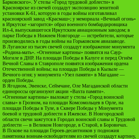
Барковского». У стелы «Город трудовой доблести» в
Красноярске из свечей создадут экспозицию зенитной
установки К-61, которую в годы войны изготавливал
красноярский завод «Красмаш»; у мемориала «Вечный огонь»
в Иркутске «загорится» образ военного бомбардировщика
Ил-4, выпускавшегося Иркутским авиационным заводом; в
парке Победы в Нижнем Новгороде — истребители, которые
производились в годы войны на Горьковском авиазаводе.
В Луганске из тысяч свечей создадут изображение монумента
«Родина-мать». «Огненные картины» появятся на Саур-
Могиле в ДНР. На площади Победы в Калуге и перед Огнём
Вечной Славы в Ставрополе появятся изображения ордена
Отечественной войны; на площади Победы в Кызыле —
Вечного огня; у монумента «Узел памяти» в Магадане —
орден Победы.
В Ягодном, Эвенске, Сеймчане, Оле Магаданской области
единороссы организуют акции «Вахта памяти».
«Огненные картины» выложат у стелы «Город воинской
славы» в Грозном, на площади Комсомольцев в Орле, на
площади Победы в Туле, в Сквере Победы у Монумента
боевой и трудовой доблести в Ижевске. В Новгородской
области свечи зажгутся в Городах воинской славы и Трудовой
доблести — в Великом Новгороде, в Старой, в Боровичах.
В Пскове на площади Героев-десантников у подножия
памятника воинам-освободителям из свечей создадут картину,