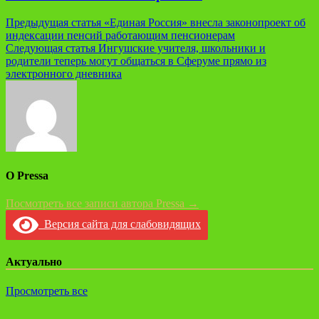
Навигация
Предыдущая статья
«Единая Россия» внесла законопроект об
индексации пенсий работающим пенсионерам
по
Следующая статья
Ингушские учителя, школьники и
записям
родители теперь могут общаться в Сферуме прямо из
электронного дневника
О Pressa
Посмотреть все записи автора Pressa →
Версия сайта для слабовидящих
Актуально
Просмотреть все