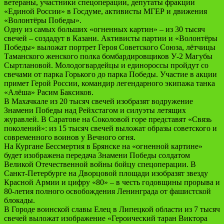
ветераны, участники спецоперации, депутаты фракции
«Единой России» в Госдуме, активисты МГЕР и движения
«Волонтёры Победы».
Одну из самых больших «огненных картин» – из 30 тысяч
свечей – создадут в Казани. Активисты партии и «Волонтёры
Победы» выложат портрет Героя Советского Союза, лётчицы
Таманского женского полка бомбардировщиков У-2 Магубы
Сыртлановой. Молодогвардейцы и единороссы пройдут со
свечами от парка Горького до парка Победы. Участие в акции
примет Герой России, командир легендарного экипажа танка
«Алёша» Расим Баксиков.
В Махачкале из 20 тысяч свечей изобразят водружение
Знамени Победы над Рейхстагом и силуэты летящих
журавлей. В Саратове на Соколовой горе представят «Связь
поколений»: из 15 тысяч свечей выложат образы советского и
современного воинов у Вечного огня.
На Кургане Бессмертия в Брянске на «огненной картине»
будет изображена передача Знамени Победы солдатом
Великой Отечественной войны бойцу спецоперации. В
Санкт-Петербурге на Дворцовой площади изобразят звезду
Красной Армии и цифру «80» – в честь годовщины прорыва и
80-летия полного освобождения Ленинграда от фашистской
блокады.
В Городе воинской славы Елец в Липецкой области из 7 тысяч
свечей выложат изображение «Героический таран Виктора