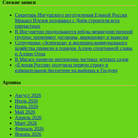
Свежие записи
Секретарь Ингушского реготделения Единой России
Микаил Илезов поздравил с Днём строителя всех
причастных
В Ингушетии продолжаются рейды межведомственной
группы: проверяют договоры, маркировку и вывески
Сотрудники «Зеленхоза» и жилищно-коммунального
хозяйства привели в порядок Аллею спортивной славы
и Аллею Отца
В Магасе провели инспекцию частных детских садов
«Единая Россия» получила первую строку в
избирательном бюллетене на выборах в Госдуму
Архивы
Август 2026
Июль 2026
Июнь 2026
Май 2026
Апрель 2026
Март 2026
Февраль 2026
Январь 2026