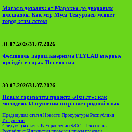
Магас в деталях: от Марокко до дворовых
площадок. Как мэр Муса Темурзиев меняет
город этим летом
31.07.2026
31.07.2026
Фестиваль парапланеризма FLYLAB впервые
пройдёт в горах Ингушетии
30.07.2026
31.07.2026
Новые горизонты проекта «Фаьлг»: как
молодежь Ингушетии сохраняет родной язык
Навигация
Предыдущая статья
Новости Прокуратуры Республики
Ингушетия
по
Следующая статья
В Управлении ФССП России по
Республике Ингушетия проведен прием граждан