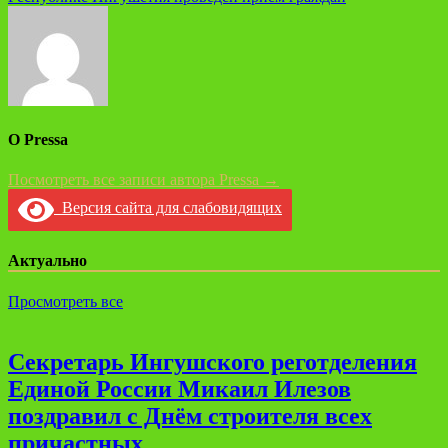
записям
О Pressa
Посмотреть все записи автора Pressa →
Версия сайта для слабовидящих
Актуально
Просмотреть все
Секретарь Ингушского реготделения
Единой России Микаил Илезов
поздравил с Днём строителя всех
причастных