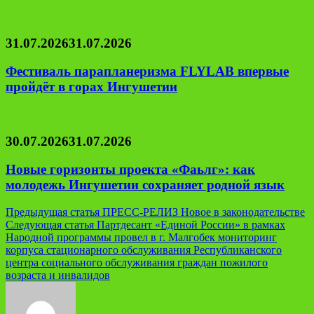
31.07.2026
31.07.2026
Фестиваль парапланеризма FLYLAB впервые
пройдёт в горах Ингушетии
30.07.2026
31.07.2026
Новые горизонты проекта «Фаьлг»: как
молодежь Ингушетии сохраняет родной язык
Навигация
Предыдущая статья
ПРЕСС-РЕЛИЗ Новое в законодательстве
Следующая статья
Партдесант «Единой России» в рамках
по
Народной программы провел в г. Малгобек мониторинг
записям
корпуса стационарного обслуживания Республиканского
центра социального обслуживания граждан пожилого
возраста и инвалидов