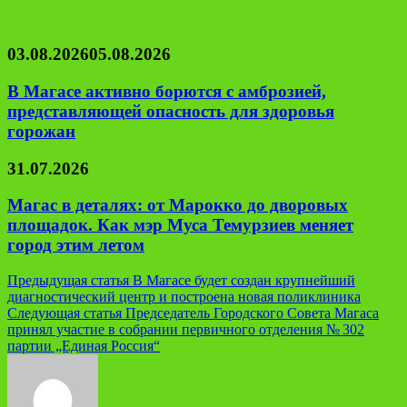
03.08.2026
05.08.2026
В Магасе активно борются с амброзией,
представляющей опасность для здоровья
горожан
31.07.2026
Магас в деталях: от Марокко до дворовых
площадок. Как мэр Муса Темурзиев меняет
город этим летом
Навигация
Предыдущая статья
В Магасе будет создан крупнейший
диагностический центр и построена новая поликлиника
по
Следующая статья
Председатель Городского Совета Магаса
записям
принял участие в собрании первичного отделения № 302
партии „Единая Россия“