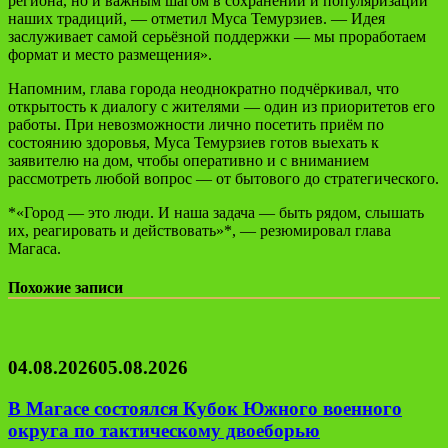
региона, но и важным шагом в сохранении и популяризации
наших традиций, — отметил Муса Темурзиев. — Идея
заслуживает самой серьёзной поддержки — мы проработаем
формат и место размещения».
Напомним, глава города неоднократно подчёркивал, что
открытость к диалогу с жителями — один из приоритетов его
работы. При невозможности лично посетить приём по
состоянию здоровья, Муса Темурзиев готов выехать к
заявителю на дом, чтобы оперативно и с вниманием
рассмотреть любой вопрос — от бытового до стратегического.
*«Город — это люди. И наша задача — быть рядом, слышать
их, реагировать и действовать»*, — резюмировал глава
Магаса.
Похожие записи
04.08.2026
05.08.2026
В Магасе состоялся Кубок Южного военного
округа по тактическому двоеборью