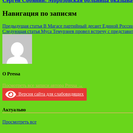
Сергей Собянин: Морозовская больница оказывае
Навигация по записям
Предыдущая статья
В Магасе партийный десант Единой России
Следующая статья
Муса Темурзиев провел встречу с представи
О Pressa
Посмотреть все записи автора Pressa →
Версия сайта для слабовидящих
Актуально
Просмотреть все