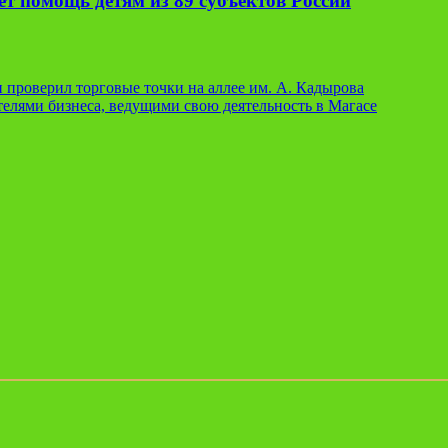
т помощь детям из 89 субъектов России
 проверил торговые точки на аллее им. А. Кадырова
телями бизнеса, ведущими свою деятельность в Магасе