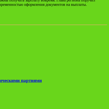
жны получать зарплату вовремя. Глава региона поручил
оевременностью оформления документов на выплаты.
тическими партиями