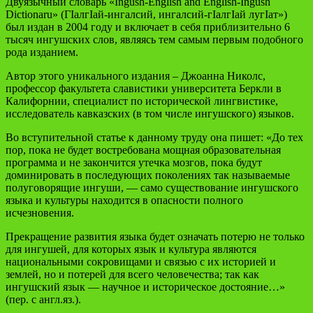
Двуязычный словарь «Ingush-English and English-Ingush
Dictionaru» (ГIалгIай-ингалсий, ингалсий-гIалгIай лугIат»)
был издан в 2004 году и включает в себя приблизительно 6
тысяч ингушских слов, являясь тем самым первым подобного
рода изданием.
Автор этого уникального издания – Джоанна Николс,
профессор факультета славистики университета Беркли в
Калифорнии, специалист по исторической лингвистике,
исследователь кавказских (в том числе ингушского) языков.
Во вступительной статье к данному труду она пишет: «До тех
пор, пока не будет востребована мощная образовательная
программа и не закончится утечка мозгов, пока будут
доминировать в последующих поколениях так называемые
полуговорящие ингуши, — само существование ингушского
языка и культуры находится в опасности полного
исчезновения.
Прекращение развития языка будет означать потерю не только
для ингушей, для которых язык и культура являются
национальными сокровищами и связью с их историей и
землей, но и потерей для всего человечества; так как
ингушский язык — научное и историческое достояние…»
(пер. с англ.яз.).