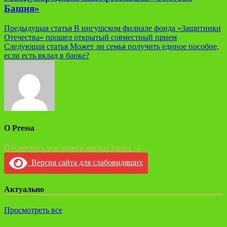
Башня»
Навигация
Предыдущая статья
В ингушском филиале фонда «Защитники
Отечества» прошел открытый совместный прием
по
Следующая статья
Может ли семья получить единое пособие,
записям
если есть вклад в банке?
О Pressa
Посмотреть все записи автора Pressa →
Версия сайта для слабовидящих
Актуально
Просмотреть все