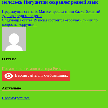
молодежь Ингушетии сохраняет родной язык
Навигация
Предыдущая статья
В Магасе прошел мини-баскетбольный
турнир среди молодежи
по
Следующая статья
19 июня состоится «горячая» линия по
записям
вопросам коррупции
О Pressa
Посмотреть все записи автора Pressa →
Версия сайта для слабовидящих
Актуально
Просмотреть все