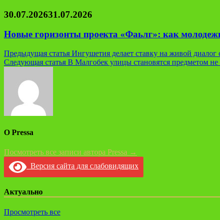
30.07.2026
31.07.2026
Новые горизонты проекта «Фаьлг»: как молодеж
Навигация
Предыдущая статья
Ингушетия делает ставку на живой диалог
Следующая статья
В Малгобек улицы становятся предметом не 
по
записям
О Pressa
Посмотреть все записи автора Pressa →
Версия сайта для слабовидящих
Актуально
Просмотреть все