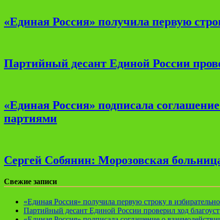
«Единая Россия» получила первую стро
Партийный десант Единой России прове
«Единая Россия» подписала соглашени
партиями
Сергей Собянин: Морозовская больница
Свежие записи
«Единая Россия» получила первую строку в избирательн
Партийный десант Единой России проверил ход благоуст
«Единая Россия» подписала соглашение о взаимодейств