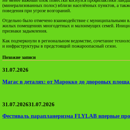
Не менее важный блок повестки коснулся профилактики ланд
(минерализованных полос) вблизи населённых пунктов, а такж
поведения при угрозе возгораний.
Отдельно было отмечено взаимодействие с муниципальными вл
жилых помещениях многодетных и малоимущих семей. Инициат
признаки задымления.
Как подчеркнули в региональном ведомстве, сочетание технол
и инфраструктуры в предстоящий пожароопасный сезон.
Похожие записи
31.07.2026
Магас в деталях: от Марокко до дворовых площад
31.07.2026
31.07.2026
Фестиваль парапланеризма FLYLAB впервые про