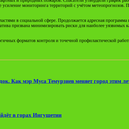
шафтных и природных пожаров. Спасатели утвердили график ра
е усиление мониторинга территорий с учётом метеопрогнозов. П
астями в социальной сфере. Продолжается адресная программа
ива призвана минимизировать риски для наиболее уязвимых ка
огичных форматов контроля и точечной профилактической работ
ок. Как мэр Муса Темурзиев меняет город этим л
йдёт в горах Ингушетии