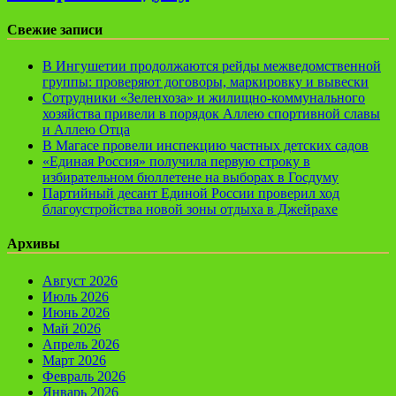
Свежие записи
В Ингушетии продолжаются рейды межведомственной
группы: проверяют договоры, маркировку и вывески
Сотрудники «Зеленхоза» и жилищно-коммунального
хозяйства привели в порядок Аллею спортивной славы
и Аллею Отца
В Магасе провели инспекцию частных детских садов
«Единая Россия» получила первую строку в
избирательном бюллетене на выборах в Госдуму
Партийный десант Единой России проверил ход
благоустройства новой зоны отдыха в Джейрахе
Архивы
Август 2026
Июль 2026
Июнь 2026
Май 2026
Апрель 2026
Март 2026
Февраль 2026
Январь 2026