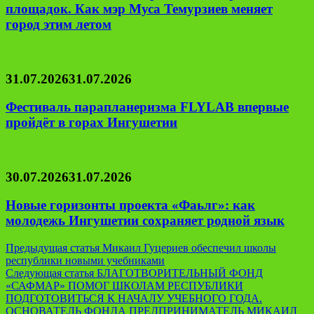
площадок. Как мэр Муса Темурзиев меняет
город этим летом
31.07.2026
31.07.2026
Фестиваль парапланеризма FLYLAB впервые
пройдёт в горах Ингушетии
30.07.2026
31.07.2026
Новые горизонты проекта «Фаьлг»: как
молодежь Ингушетии сохраняет родной язык
Навигация
Предыдущая статья
Микаил Гуцериев обеспечил школы
республики новыми учебниками
по
Следующая статья
БЛАГОТВОРИТЕЛЬНЫЙ ФОНД
записям
«САФМАР» ПОМОГ ШКОЛАМ РЕСПУБЛИКИ
ПОДГОТОВИТЬСЯ К НАЧАЛУ УЧЕБНОГО ГОДА.
ОСНОВАТЕЛЬ ФОНДА ПРЕДПРИНИМАТЕЛЬ МИКАИЛ