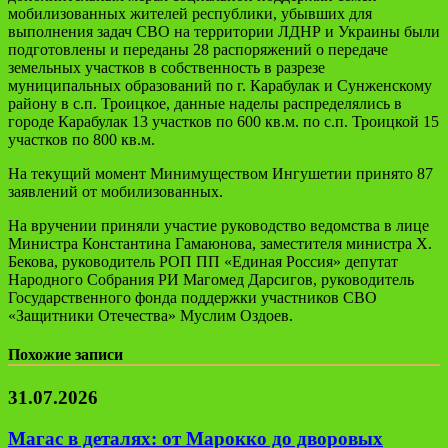
мобилизованных жителей республики, убывших для
выполнения задач СВО на территории ЛДНР и Украины были
подготовлены и переданы 28 распоряжений о передаче
земельных участков в собственность в разрезе
муниципальных образований по г. Карабулак и Сунженскому
району в с.п. Троицкое, данные наделы распределялись в
городе Карабулак 13 участков по 600 кв.м. по с.п. Троицкой 15
участков по 800 кв.м.
На текущий момент Минимуществом Ингушетии принято 87
заявлений от мобилизованных.
На вручении приняли участие руководство ведомства в лице
Министра Константина Гамаюнова, заместителя министра Х.
Бекова, руководитель РОП ПП «Единая Россия» депутат
Народного Собрания РИ Магомед Дарсигов, руководитель
Государственного фонда поддержки участников СВО
«Защитники Отечества» Муслим Оздоев.
Похожие записи
31.07.2026
Магас в деталях: от Марокко до дворовых