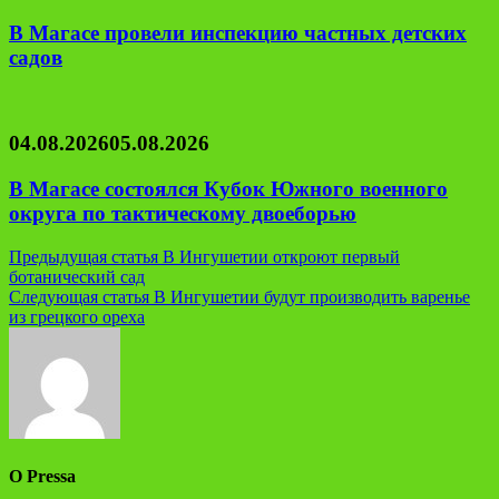
В Магасе провели инспекцию частных детских
садов
04.08.2026
05.08.2026
В Магасе состоялся Кубок Южного военного
округа по тактическому двоеборью
Навигация
Предыдущая статья
В Ингушетии откроют первый
ботанический сад
по
Следующая статья
В Ингушетии будут производить варенье
записям
из грецкого ореха
О Pressa