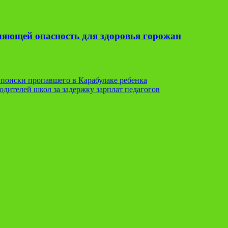
вляющей опасность для здоровья горожан
 поиски пропавшего в Карабулаке ребенка
одителей школ за задержку зарплат педагогов