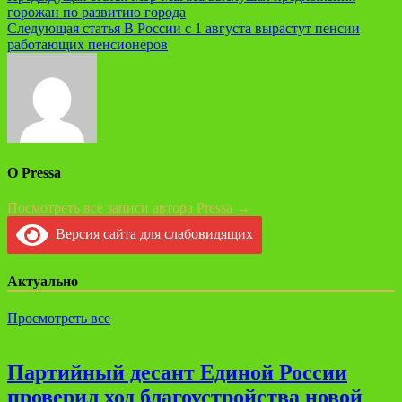
горожан по развитию города
по
Следующая статья
В России с 1 августа вырастут пенсии
записям
работающих пенсионеров
О Pressa
Посмотреть все записи автора Pressa →
Версия сайта для слабовидящих
Актуально
Просмотреть все
Партийный десант Единой России
проверил ход благоустройства новой