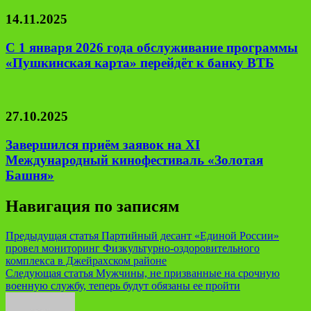
14.11.2025
С 1 января 2026 года обслуживание программы
«Пушкинская карта» перейдёт к банку ВТБ
27.10.2025
Завершился приём заявок на XI
Международный кинофестиваль «Золотая
Башня»
Навигация по записям
Предыдущая статья
Партийный десант «Единой России»
провел мониторинг Физкультурно-оздоровительного
комплекса в Джейрахском районе
Следующая статья
Мужчины, не призванные на срочную
военную службу, теперь будут обязаны ее пройти