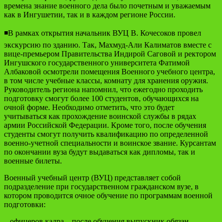
времена знание военного дела было почетным и уважаемым
как в Ингушетии, так и в каждом регионе России.
◾️В рамках открытия начальник ВУЦ В. Кочесоков провел
экскурсию по зданию. Так, Махмуд-Али Калиматов вместе с
вице-премьером Правительства Индирой Саговой и ректором
Ингушского государственного университета Фатимой
Албаковой осмотрели помещения Военного учебного центра,
в том числе учебные классы, комнату для хранения оружия.
Руководитель региона напомнил, что ежегодно проходить
подготовку смогут более 100 студентов, обучающихся на
очной форме. Необходимо отметить, что это будет
учитываться как прохождение воинской службы в рядах
армии Российской Федерации. Кроме того, после обучения
студенты смогут получить квалификацию по определенной
военно-учетной специальности и воинское звание. Курсантам
по окончании вуза будут выдаваться как дипломы, так и
военные билеты.
Военный учебный центр (ВУЦ) представляет собой
подразделение при государственном гражданском вузе, в
котором проводится очное обучение по программам военной
подготовки:
– офицеров кадра – после обучения выпускник обязан