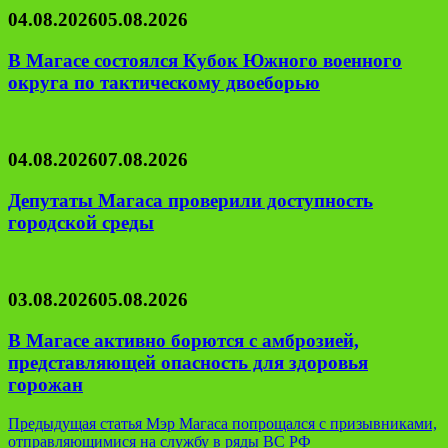
04.08.2026
05.08.2026
В Магасе состоялся Кубок Южного военного
округа по тактическому двоеборью
04.08.2026
07.08.2026
Депутаты Магаса проверили доступность
городской среды
03.08.2026
05.08.2026
В Магасе активно борются с амброзией,
представляющей опасность для здоровья
горожан
Навигация
Предыдущая статья
Мэр Магаса попрощался с призывниками,
отправляющимися на службу в ряды ВС РФ