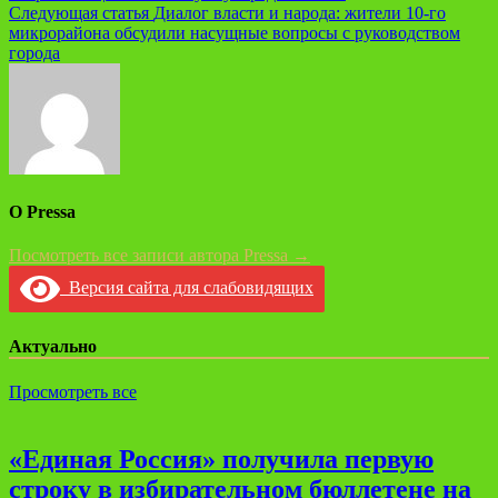
по
Следующая статья
Диалог власти и народа: жители 10-го
записям
микрорайона обсудили насущные вопросы с руководством
города
О Pressa
Посмотреть все записи автора Pressa →
Версия сайта для слабовидящих
Актуально
Просмотреть все
«Единая Россия» получила первую
строку в избирательном бюллетене на