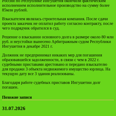
России по Республике Ингушетия
окончили
фактическим
исполнением исполнительное производство на сумму
более
85
млн рублей.
Взыскателем являлась строительная компания. После сдачи
проекта заказчик не оплатил работу согласно контракту, после
чего подрядчик обратился в суд.
Решение о взыскании основного долга в размере около 80 млн
руб. и неустойк
и
вынесено Арбитражным судом Республики
Ингушетия в декабре 2021 г.
Должник не предпринимал никаких мер для погашения
образовавше
йся задолженности
, в связи с чем в 2022 г.
судебными приставами арестовано и передано взыскателю
для продажи 3 объекта недвижимого имущество юрлица. На
текущую дату все 3 здания реализованы.
Благодаря работе судебных приставов Ингушетии долг
погаше
н
.
Похожие записи
31.07.2026