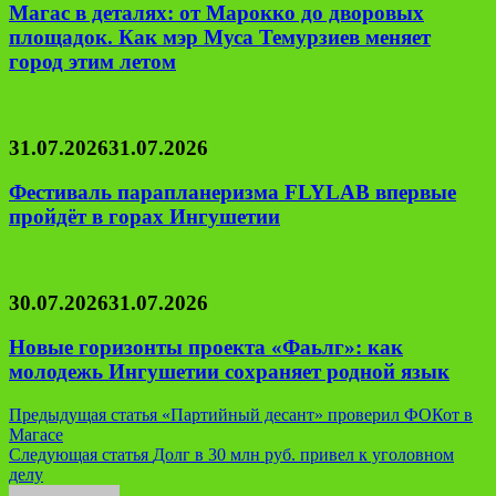
Магас в деталях: от Марокко до дворовых
площадок. Как мэр Муса Темурзиев меняет
город этим летом
31.07.2026
31.07.2026
Фестиваль парапланеризма FLYLAB впервые
пройдёт в горах Ингушетии
30.07.2026
31.07.2026
Новые горизонты проекта «Фаьлг»: как
молодежь Ингушетии сохраняет родной язык
Навигация
Предыдущая статья
«Партийный десант» проверил ФОКот в
Магасе
по
Следующая статья
Долг в 30 млн руб. привел к уголовном
записям
делу