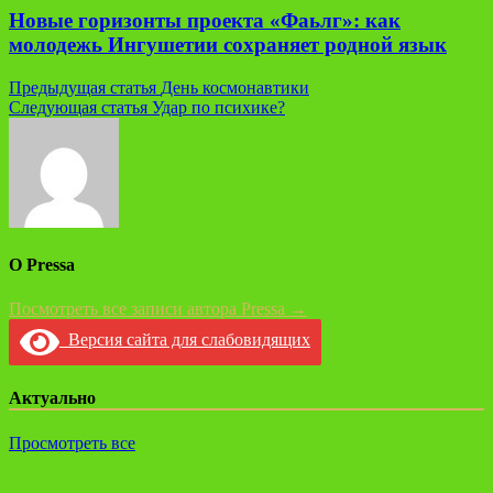
Новые горизонты проекта «Фаьлг»: как
молодежь Ингушетии сохраняет родной язык
Навигация
Предыдущая статья
День космонавтики
Следующая статья
Удар по психике?
по
записям
О Pressa
Посмотреть все записи автора Pressa →
Версия сайта для слабовидящих
Актуально
Просмотреть все