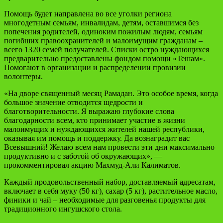
Помощь будет направлена во все уголки региона
многодетным семьям, инвалидам, детям, оставшимся без
попечения родителей, одиноким пожилым людям, семьям
погибших правоохранителей и малоимущим гражданам –
всего 1320 семей получателей. Списки остро нуждающихся
предварительно предоставлены фондом помощи «Тешам».
Помогают в организации и распределении провизии
волонтеры.
«На дворе священный месяц Рамадан. Это особое время, когда
большое значение отводится щедрости и
благотворительности. Я выражаю глубокие слова
благодарности всем, кто принимает участие в жизни
малоимущих и нуждающихся жителей нашей республики,
оказывая им помощь и поддержку. Да вознаградит вас
Всевышний! Желаю всем нам провести эти дни максимально
продуктивно и с заботой об окружающих», —
прокомментировал акцию Махмуд-Али Калиматов.
Каждый продовольственный набор, доставляемый адресатам,
включает в себя муку (50 кг), сахар (5 кг), растительное масло,
финики и чай – необходимые для разговенья продукты для
традиционного ингушского стола.