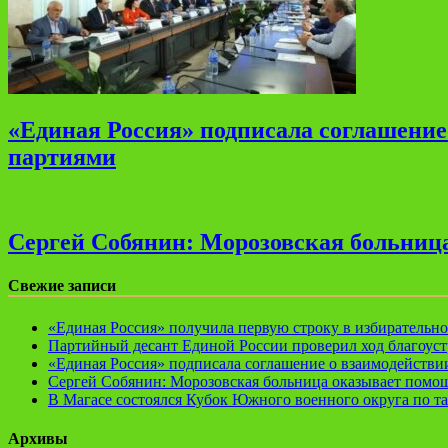
«Единая Россия» подписала соглашени
партиями
Сергей Собянин: Морозовская больница
Свежие записи
«Единая Россия» получила первую строку в избирательн
Партийный десант Единой России проверил ход благоуст
«Единая Россия» подписала соглашение о взаимодейств
Сергей Собянин: Морозовская больница оказывает помощ
В Магасе состоялся Кубок Южного военного округа по т
Архивы