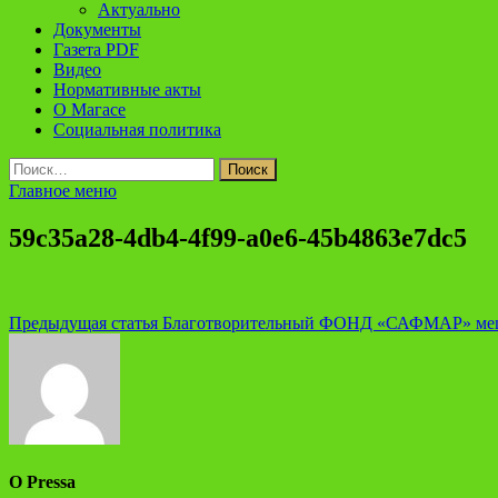
Актуально
Документы
Газета PDF
Видео
Нормативные акты
О Магасе
Социальная политика
Найти:
Главное меню
59c35a28-4db4-4f99-a0e6-45b4863e7dc5
Навигация
Предыдущая статья
Благотворительный ФОНД «САФМАР» мецен
по
записям
О Pressa