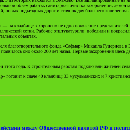
а, 5 из которых находятся в
Экажево
. Все запланированные на н
ольшой объем работы: санитарная очистка захоронений, демонтаж
, новых подъездных дорог и стоянок для большего количества а
ы
— на кладбище захоронено не одно поколение представителей 
аллической сетки. Рабочие отштукатурили, побелили и покраси
стальных объектах.
еля благотворительного фонда «
Сафмар
»
Микаила
Гуцериева в
, появилось оно около 200 лет назад. Первые захоронения здесь
д
ой этого года. К строительным работам подключали
жителей села
ар
» готовит к сдаче 40 кладбищ: 33 мусульманских и 7 христиан
одействии между Общественной палатой РФ и поли