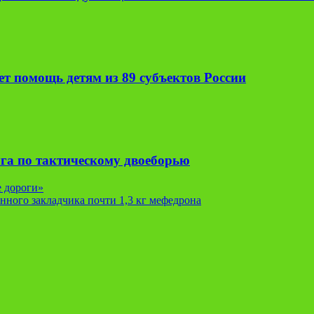
т помощь детям из 89 субъектов России
га по тактическому двоеборью
е дороги»
ного закладчика почти 1,3 кг мефедрона