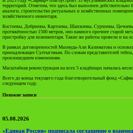
В 2023 году «
Сафмар
» благоустроит 33 мусульманских кладбищ
территорий. Отметим, что здесь был выполнен действительно б
аналоги, строительство ритуальных и хозяйственных помещений
хозяйственного инвентаря.
Костоевы,
Добриевы
,
Картоевы
,
Шанхоевы
,
Сурхоевы
,
Цечоев
протяжённостью 1500 метров, оно намного прочнее старой мет
пристройку для
хозинвентаря
. Такие же работы провели и на о
В рамках договоренностей Махмуда-Али
Калиматова
и основат
принадлежащее
Султыговым
. По словам представителей тейпа
произошедшим изменениям.
Масштабная реконструкция на всех 5 кладбищах началась весн
Всего до конца текущего года благотворительный фонд «
Сафм
следующем году.
Похожие записи
05.08.2026
«Единая Россия» подписала соглашение о взаим