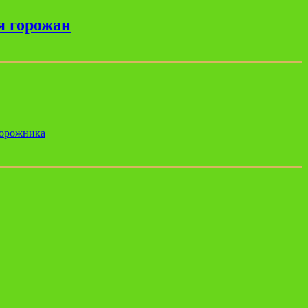
я горожан
дорожника