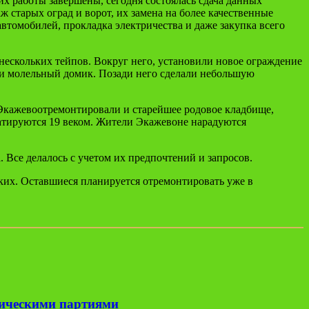
их работы завершены, сегодня состоялась сдача данных
 старых оград и ворот, их замена на более качественные
втомобилей, прокладка электричества и даже закупка всего
нескольких тейпов. Вокруг него, установили новое ограждение
ли молельный домик. Позади него сделали небольшую
Экажево
отремонтировали и старейшее родовое кладбище,
атируются 19 веком. Жители
Экажево
не нарадуются
. Все делалось с учетом их предпочтений и запросов.
ских. Оставшиеся планируется отремонтировать уже в
тическими партиями