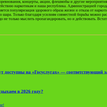
ревнования, концерты, акции, флешмобы и другие мероприятия
действию наркотикам и наша республика. Администрацией город
ется популяризация здорового образа жизни и отказа от нарко
о шара. Только благодаря усилиям совместной борьбы можно ра
до не только мыслить пропагандировать, но и действовать. Вста
нут доступны на «Госуслугах» — соответствующий 
тдыхаем в 2026 году?
ие!