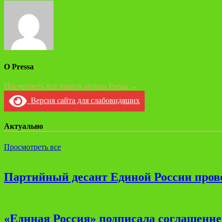
по
записям
О Pressa
Посмотреть все записи автора Pressa →
Версия сайта для слабовидящих
Актуально
Просмотреть все
Партийный десант Единой России прове
«Единая Россия» подписала соглашени