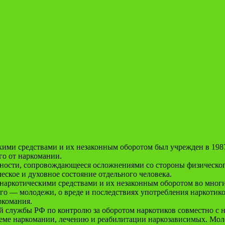
ими средствами и их незаконным оборотом был учрежден в 198
го от наркомании.
ичности, сопровождающееся осложнениями со стороны физическог
ское и духовное состояние отдельного человека.
аркотическими средствами и их незаконным оборотом во многих
го — молодежи, о вреде и последствиях употребления наркотико
ркомания.
 службы РФ по контролю за оборотом наркотиков совместно с н
леме наркомании, лечению и реабилитации наркозависимых. М