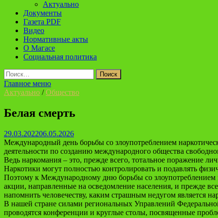
Актуально
Документы
Газета PDF
Видео
Нормативные акты
О Магасе
Социальная политика
Найти:
Главное меню
Актуально
/
Общество
Белая смерть
29.03.2022
06.05.2026
Международный день борьбы со злоупотреблением наркотическ
деятельности по созданию международного общества свободно
Ведь наркомания – это, прежде всего, тотальное поражение л
Наркотики могут полностью контролировать и подавлять физиче
Поэтому к Международному дню борьбы со злоупотреблением н
акции, направленные на осведомление населения, и прежде все
напомнить человечеству, каким страшным недугом является на
В нашей стране силами региональных Управлений Федеральной
проводятся конференции и круглые столы, посвященные проб