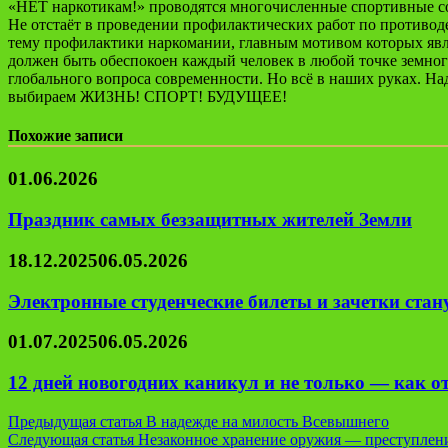
«НЕТ наркотикам!» проводятся многочисленные спортивные со
Не отстаёт в проведении профилактических работ по противо
тему профилактики наркомании, главным мотивом которых явля
должен быть обеспокоен каждый человек в любой точке земног
глобального вопроса современности. Но всё в наших руках. На
выбираем ЖИЗНЬ! СПОРТ! БУДУЩЕЕ!
Похожие записи
01.06.2026
Праздник самых беззащитных жителей Земли
18.12.2025
06.05.2026
Электронные студенческие билеты и зачетки ста
01.07.2025
06.05.2026
12 дней новогодних каникул и не только — как о
Навигация
Предыдущая статья
В надежде на милость Всевышнего
Следующая статья
Незаконное хранение оружия — преступлен