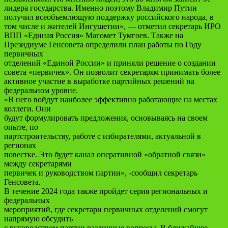
лидера государства. Именно поэтому Владимир Путин
получил всеобъемлющую поддержку российского народа, в
том числе и жителей Ингушетии», — отметил секретарь ИРО
ВПП «Единая Россия» Магомет Тумгоев. Также на
Президиуме Генсовета определили план работы по Году
первичных
отделений «Единой России» и приняли решение о создании
совета «первичек». Он позволит секретарям принимать более
активное участие в выработке партийных решений на
федеральном уровне.
«В него войдут наиболее эффективно работающие на местах
коллеги. Они
будут формулировать предложения, основываясь на своем
опыте, по
партстроительству, работе с избирателями, актуальной в
регионах
повестке. Это будет канал оперативной «обратной связи»
между секретарями
первичек и руководством партии», -сообщил секретарь
Генсовета.
В течение 2024 года также пройдет серия региональных и
федеральных
мероприятий, где секретари первичных отделений смогут
напрямую обсудить
с руководством партии различные вопросы. В ближайшее