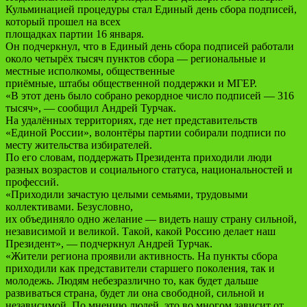
Кульминацией процедуры стал Единый день сбора подписей,
который прошел на всех
площадках партии 16 января.
Он подчеркнул, что в Единый день сбора подписей работали
около четырёх тысяч пунктов сбора — региональные и
местные исполкомы, общественные
приёмные, штабы общественной поддержки и МГЕР.
«В этот день было собрано рекордное число подписей — 316
тысяч», — сообщил Андрей Турчак.
На удалённых территориях, где нет представительств
«Единой России», волонтёры партии собирали подписи по
месту жительства избирателей.
По его словам, поддержать Президента приходили люди
разных возрастов и социального статуса, национальностей и
профессий.
«Приходили зачастую целыми семьями, трудовыми
коллективами. Безусловно,
их объединяло одно желание — видеть нашу страну сильной,
независимой и великой. Такой, какой Россию делает наш
Президент», — подчеркнул Андрей Турчак.
«Жители региона проявили активность. На пункты сбора
приходили как представители старшего поколения, так и
молодежь. Людям небезразлично то, как будет дальше
развиваться страна, будет ли она свободной, сильной и
независимой. По мнению людей, это во многом зависит от