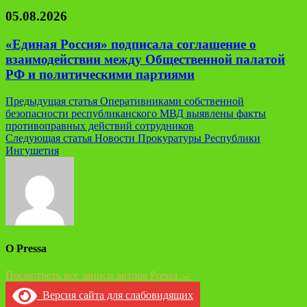
05.08.2026
«Единая Россия» подписала соглашение о
взаимодействии между Общественной палатой
РФ и политическими партиями
Навигация
Предыдущая статья
Оперативниками собственной
безопасности республиканского МВД выявлены факты
по
противоправных действий сотрудников
записям
Следующая статья
Новости Прокуратуры Республики
Ингушетия
О Pressa
Посмотреть все записи автора Pressa →
Версия сайта для слабовидящих