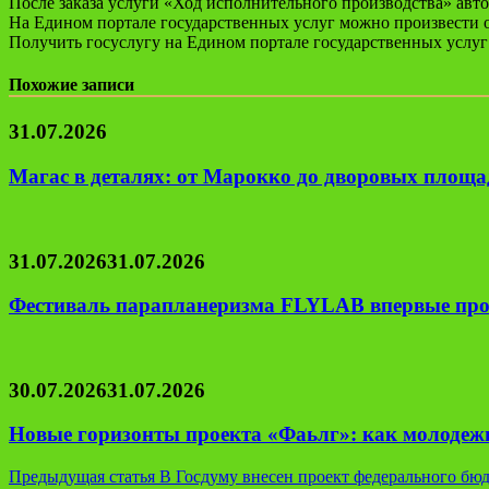
После заказа услуги «Ход исполнительного производства» авт
На Едином портале государственных услуг можно произвести о
Получить госуслугу на Едином портале государственных услуг
Похожие записи
31.07.2026
Магас в деталях: от Марокко до дворовых площад
31.07.2026
31.07.2026
Фестиваль парапланеризма FLYLAB впервые про
30.07.2026
31.07.2026
Новые горизонты проекта «Фаьлг»: как молодеж
Навигация
Предыдущая статья
В Госдуму внесен проект федерального бюд