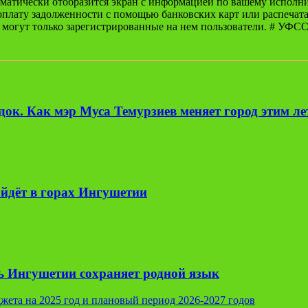
оматически отобразится экран с информацией по вашему исполн
плату задолженности с помощью банковских карт или распечата
 могут только зарегистрированные на нем пользователи. # УФС
ок. Как мэр Муса Темурзиев меняет город этим л
йдёт в горах Ингушетии
ь Ингушетии сохраняет родной язык
жета на 2025 год и плановый период 2026-2027 годов