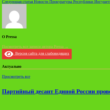
Следующая статья
Новости Прокуратуры Республики Ингушет
по
записям
О Pressa
Посмотреть все записи автора Pressa →
Версия сайта для слабовидящих
Актуально
Просмотреть все
Партийный десант Единой России прове