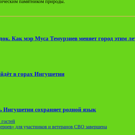
огическим памятником природы.
ок. Как мэр Муса Темурзиев меняет город этим л
йдёт в горах Ингушетии
ь Ингушетии сохраняет родной язык
 гостей
ероев» для участников и ветеранов СВО завершена