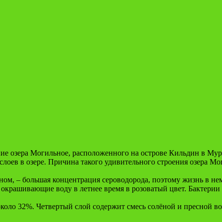
ание озера Могильное, расположенного на острове Кильдин в Му
о слоев в озере. Причина такого удивительного строения озера 
м, – большая концентрация сероводорода, поэтому жизнь в нем 
окрашивающие воду в летнее время в розоватый цвет. Бактерии
 около 32%. Четвертый слой содержит смесь солёной и пресной 