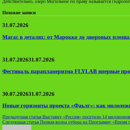
Действительно, озеро Могильное по праву называется гидрол
Похожие записи
31.07.2026
Магас в деталях: от Марокко до дворовых площад
31.07.2026
31.07.2026
Фестиваль парапланеризма FLYLAB впервые про
30.07.2026
31.07.2026
Новые горизонты проекта «Фаьлг»: как молодеж
Навигация
Предыдущая статья
Выставку «Россия» посетили 14 миллионов
Следующая статья
Первая волна отбора на Программу «Время г
по