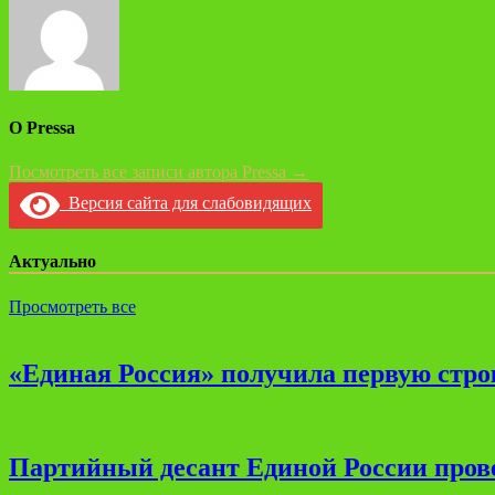
записям
О Pressa
Посмотреть все записи автора Pressa →
Версия сайта для слабовидящих
Актуально
Просмотреть все
«Единая Россия» получила первую стро
Партийный десант Единой России прове