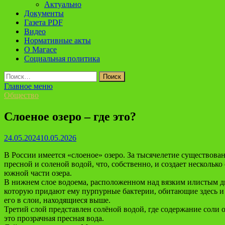
Актуально
Документы
Газета PDF
Видео
Нормативные акты
О Магасе
Социальная политика
Найти:
Главное меню
Общество
Слоеное озеро – где это?
24.05.2024
10.05.2026
В России имеется «слоеное» озеро. За тысячелетие существов
пресной и соленой водой, что, собственно, и создает нескольк
южной части озера.
В нижнем слое водоема, расположенном над вязким илистым дно
которую придают ему пурпурные бактерии, обитающие здесь и 
его в слои, находящиеся выше.
Третий слой представлен солёной водой, где содержание соли
это прозрачная пресная вода.