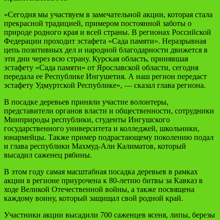
«Сегодня мы участвуем в замечательной акции, которая стала
прекрасной традицией, примером постоянной заботы о
природе родного края и всей страны. В регионах Российской
Федерации проходит эстафета «Сада памяти». Неразрывная
цепь позитивных дел и народной благодарности движется в
эти дни через всю страну. Курская область, принявшая
эстафету «Сада памяти» от Ярославской области, сегодня
передала ее Республике Ингушетия. А наш регион передаст
эстафету Удмуртской Республике», — сказал глава региона.
В посадке деревьев приняли участие волонтеры,
представители органов власти и общественности, сотрудники
Минприроды республики, студенты Ингушского
государственного университета и колледжей, школьники,
юнармейцы. Также пример подрастающему поколению подал
и глава республики Махмуд-Али Калиматов, который
высадил саженец рябины.
В этом году самая масштабная посадка деревьев в рамках
акции в регионе приурочена к 80-летию битвы за Кавказ в
ходе Великой Отечественной войны, а также посвящена
каждому воину, который защищал свой родной край.
Участники акции высадили 700 саженцев ясеня, липы, березы