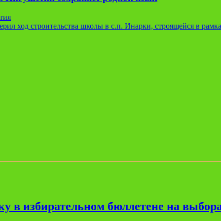
тия
рил ход строительства школы в с.п. Инарки, строящейся в рам
ку в избирательном бюллетене на выбора