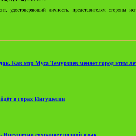
ент, удостоверяющий личность, представителям стороны и
ок. Как мэр Муса Темурзиев меняет город этим л
йдёт в горах Ингушетии
ь Ингушетии сохраняет родной язык