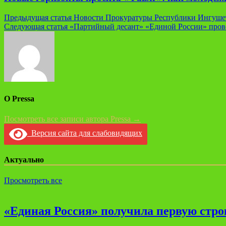
Навигация
Предыдущая статья
Новости Прокуратуры Республики Ингуше
Следующая статья
«Партийный десант» «Единой России» прове
по
записям
О Pressa
Посмотреть все записи автора Pressa →
Версия сайта для слабовидящих
Актуально
Просмотреть все
«Единая Россия» получила первую стро