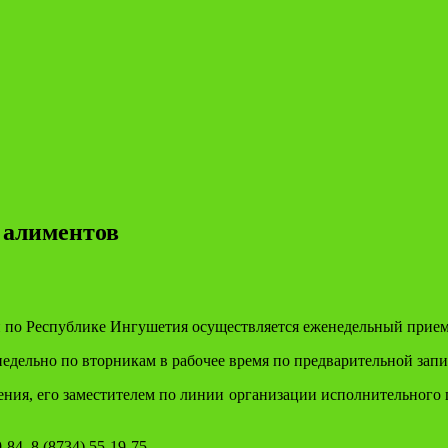
 алиментов
 по Республике Ингушетия осуществляется еженедельный прием
едельно по вторникам в рабочее время по предварительной запи
ия, его заместителем по линии организации исполнительного п
9-84
,
8 (8734) 55-19-75
.