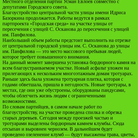
Местного отделения партии Усман Евлоев совместно с
депутатами Городского совета.
Благоустройство центральной части улицы имени Идриса
Базоркина продолжается. Работы ведутся в рамках
партпроекта «Городская среда» на участке улицы от
пересечения с улицей С. Осканова до пересечения с улицей
им. Панфилова.
Наибольший объем работы предстоит выполнить на отрезке
от центральной городской улицы им. С. Осканова до улицы
им. Панфилова — это место массового пребывая людей,
которое требует повышенного внимания.
На данный момент завершена установка бордюрного камня на
всем благоустраиваемом участке. Новый асфальт уложен на
прилегающих к нескольким многоэтажным домам тротуарах.
Раньше здесь была уложена тротуарная плитка, которая с
годами обветшала, пришла в негодность. Новые тротуары, в
местах, где они уже обустроены, оборудованы пандусами,
чтобы облегчить жизнь людям с ограниченными
возможностями.
По словам партийцев, в самом начале работ по
благоустройству, на участке проведена спилка и обрезка
старых деревьев. Сегодня между проезжей частью и
тротуарами выделены бордюрным камнем клумбы. Сюда
отсыпан и выровнен чернозем. В дальнейшем будет
проведено озеленение клумб — будут высажены трава, цветы,