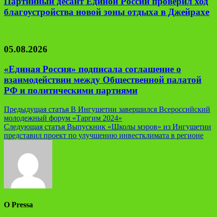
Партийный десант Единой России проверил ход
благоустройства новой зоны отдыха в Джейрахе
05.08.2026
«Единая Россия» подписала соглашение о
взаимодействии между Общественной палатой
РФ и политическими партиями
Навигация
Предыдущая статья
В Ингушетии завершился Всероссийский
молодежный форум «Таргим 2024»
по
Следующая статья
Выпускник «Школы мэров» из Ингушетии
записям
представил проект по улучшению инвестклимата в регионе
О Pressa