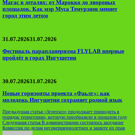
Магас в деталях: от Марокко до дворовых
площадок. Как мэр Муса Темурзиев меняет
город этим летом
31.07.2026
31.07.2026
Фестиваль парапланеризма FLYLAB впервые
пройдёт в горах Ингушетии
30.07.2026
31.07.2026
Новые горизонты проекта «Фаьлг»: как
молодежь Ингушетии сохраняет родной язык
Навигация
Предыдущая статья
«Зеленхоз» продолжает приводить в
порядок территорию, которую преобразили в прошлом году
по
Следующая статья
В администрации состоялось заседание
записям
Комиссии по делам несовершеннолетних и защите их прав