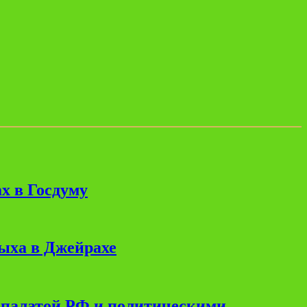
х в Госдуму
дыха в Джейрахе
 палатой РФ и политическими