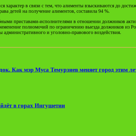
я характер в связи с тем, что алименты взыскиваются до дости
ава детей на получение алиментов, составила 94 %.
бными приставами-исполнителями в отношении должников актив
рименение полномочий по ограничению выезда должников из Ро
ы административного и уголовно-правового воздействия.
ок. Как мэр Муса Темурзиев меняет город этим л
йдёт в горах Ингушетии