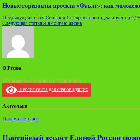
Новые горизонты проекта «Фаьлг»: как молодеж
Навигация
Предыдущая статья
Соцфонд 1 февраля проиндексирует на 9,5
Следующая статья
Я выбираю жизнь
по
записям
О Pressa
Посмотреть все записи автора Pressa →
Версия сайта для слабовидящих
Актуально
Просмотреть все
Партийный десант Единой России прове