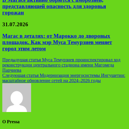
представляющей опасность для здоровья
горожан
31.07.2026
Магас в деталях: от Марокко до дворовых
площадок. Как мэр Муса Темурзиев меняет
город этим летом
Навигация
Предыдущая статья
Муса Темурзиев проинспектировал ход
реконструкции центрального стадиона имени Магомеда
по
Парчиева
записям
Следующая статья
Модернизация энергосистемы Ингушетии:
масштабное обновление сетей на 2024–2026 годы
О Pressa