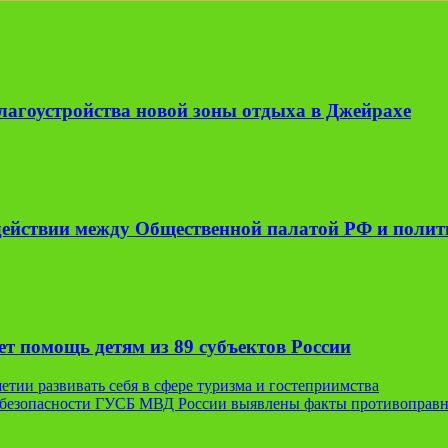
лагоустройства новой зоны отдыха в Джейрахе
одействии между Общественной палатой РФ и поли
т помощь детям из 89 субъектов России
тии развивать себя в сфере туризма и гостеприимства
безопасности ГУСБ МВД России выявлены факты противоправн