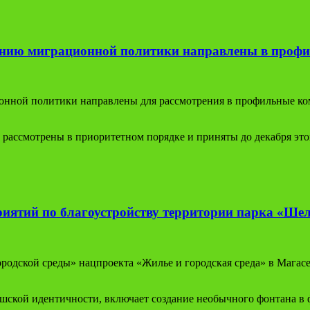
анию миграционной политики направлены в проф
ной политики направлены для рассмотрения в профильные коми
т рассмотрены в приоритетном порядке и приняты до декабря это
приятий по благоустройству территории парка «Ше
одской среды» нацпроекта «Жилье и городская среда» в Магасе
ушской идентичности, включает создание необычного фонтана в 