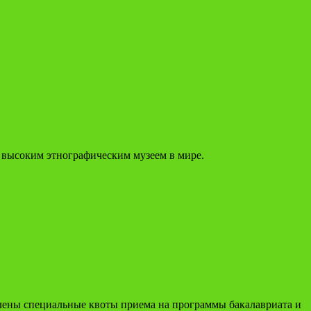
м высоким этнографическим музеем в мире.
влены специальные квоты приема на программы бакалавриата и