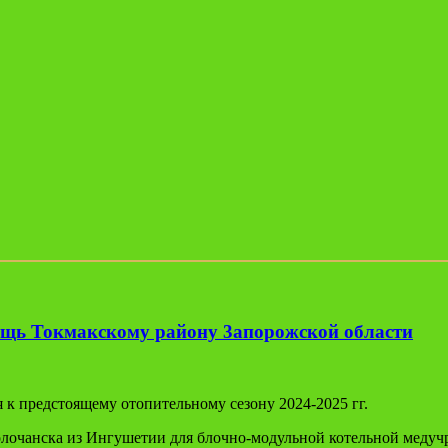
щь Токмакскому району 3апорожской области
 к предстоящему отопительному сезону 2024-2025 гг.
олочанска из Ингушетии для блочно-модульной котельной медуч