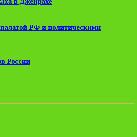
дыха в Джейрахе
 палатой РФ и политическими
ов России