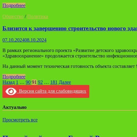
Подробнее
Общество
/
Политика
Близится к завершению строительство нового зда
07.10.2024
08.10.2024
В рамках регионального проекта «Развитие детского здравоо
«Здравоохранение» продолжается строительство инфекционног
На данный момент техническая готовность объекта составляет 
Подробнее
Навигация
Назад
1
…
90
91
92
…
181
Далее
по
Версия сайта для слабовидящих
записям
Актуально
Просмотреть все