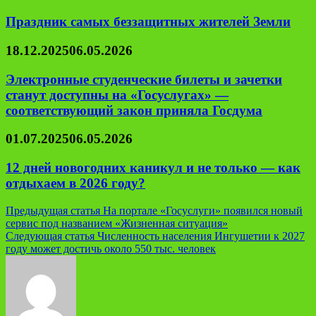
Праздник самых беззащитных жителей Земли
18.12.2025
06.05.2026
Электронные студенческие билеты и зачетки
станут доступны на «Госуслугах» —
соответствующий закон приняла Госдума
01.07.2025
06.05.2026
12 дней новогодних каникул и не только — как
отдыхаем в 2026 году?
Навигация
Предыдущая статья
На портале «Госуслуги» появился новый
сервис под названием «Жизненная ситуация»
по
Следующая статья
Численность населения Ингушетии к 2027
записям
году может достичь около 550 тыс. человек