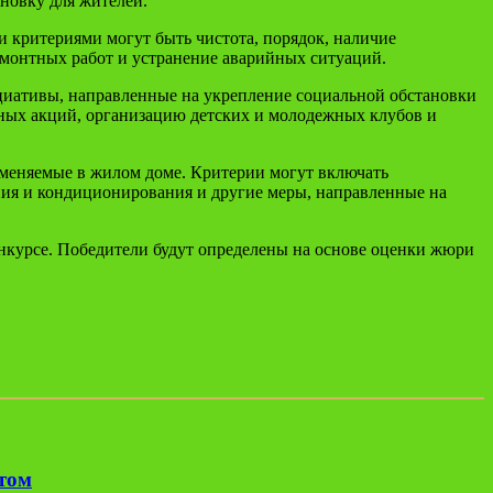
новку для жителей.
 критериями могут быть чистота, порядок, наличие
емонтных работ и устранение аварийных ситуаций.
иативы, направленные на укрепление социальной обстановки
ных акций, организацию детских и молодежных клубов и
еняемые в жилом доме. Критерии могут включать
ния и кондиционирования и другие меры, направленные на
онкурсе. Победители будут определены на основе оценки жюри
етом