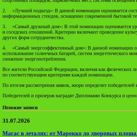
спортивных площадок, парковочных мест, системы освещения 
2. «Лучший подъезд»: В данной номинации оценивается состо
информационных стендов, оснащение современной бытовой техн
3. «Самый дружный дом»: В этой номинации оценивается уро
и соседских отношений. Критерии включают проведение культ
других форм сотрудничества.
4. «Самый энергоэффективный дом»: В данной номинации оце
использование солнечных батарей, систем энергетического м
снижение энергопотребления.
Все жители Российской Федерации, включая как физических ли
по соответствующим критериям каждой номинации.
По итогам рассмотрения заявок, жюри определит победителей 
Победителей и призеров наградят Дипломами Конкурса и цен
Похожие записи
31.07.2026
Магас в деталях: от Марокко до дворовых площад