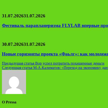
31.07.2026
31.07.2026
Фестиваль парапланеризма FLYLAB впервые про
30.07.2026
31.07.2026
Новые горизонты проекта «Фаьлг»: как молодеж
Навигация
Предыдущая статья
Вор успел потратить похищенные деньги
Следующая статья
М-А.Калиматов: «Переход на экономику дан
по
записям
О Pressa