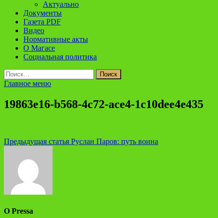
Актуально
Документы
Газета PDF
Видео
Нормативные акты
О Магасе
Социальная политика
Найти:
Главное меню
19863e16-b568-4c72-ace4-1c10dee4e435
Навигация
Предыдущая статья
Руслан Паров: путь воина
по
записям
О Pressa