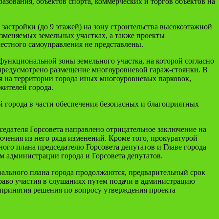
азования, объектов спорта, коммерческих и торгов объектов на
застройки (до 9 этажей) на зону строительства высокоэтажной
зменяемых земельных участках, а также проекты
естного самоуправления не представлены.
ункциональной зоны земельного участка, на которой согласно
предусмотрено размещение многоуровневой гараж-стоянки. В
ия на территории города иных многоуровневых парковок,
жителей города.
й города в части обеспечения безопасных и благоприятных
седателя Горсовета направлено отрицательное заключение на
ючения из него ряда изменений. Кроме того, прокуратурой
ого плана председателю Горсовета депутатов и Главе города
 администрации города и Горсовета депутатов.
рального плана города продолжаются, предварительный срок
 право участия в слушаниях путем подачи в администрацию
 принятия решения по вопросу утверждения проекта