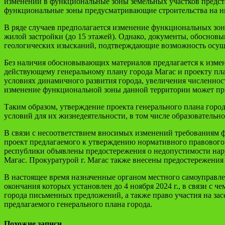
изменений в функциональные зоны земельных участков представ
функциональные зоны предусматривающие строительства на 
В ряде случаев предполагается изменение функциональных зон 
жилой застройки (до 15 этажей). Однако, документы, обоснов
геологических изысканий, подтверждающие возможность осуще
Без наличия обосновывающих материалов предлагается к изме
действующему генеральному плану города Магас и проекту пл
условиях динамичного развития города, увеличения численнос
изменение функциональной зоны данной территории может пр
Таким образом, утверждение проекта генерального плана горо
условий для их жизнедеятельности, в том числе образовательно
В связи с несоответствием вносимых изменений требованиям фе
проект предлагаемого к утверждению нормативного правового 
республики объявлены предостережения о недопустимости нару
Магас. Прокуратурой г. Магас также внесены предостережения
В настоящее время назначенные органом местного самоуправл
окончания которых установлен до 4 ноября 2024 г., в связи с 
города письменных предложений, а также право участия на за
предлагаемого генерального плана города.
Похожие записи