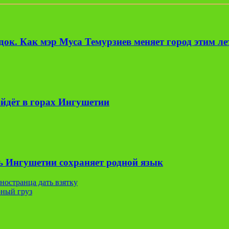
ок. Как мэр Муса Темурзиев меняет город этим л
йдёт в горах Ингушетии
ь Ингушетии сохраняет родной язык
ностранца дать взятку
рный груз