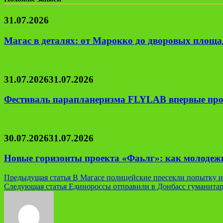
31.07.2026
Магас в деталях: от Марокко до дворовых площад
31.07.2026
31.07.2026
Фестиваль парапланеризма FLYLAB впервые про
30.07.2026
31.07.2026
Новые горизонты проекта «Фаьлг»: как молодеж
Навигация
Предыдущая статья
В Магасе полицейские пресекли попытку и
Следующая статья
Единороссы отправили в Донбасс гуманита
по
записям