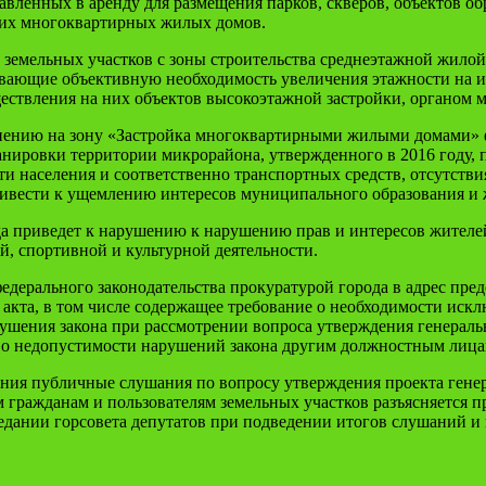
ленных в аренду для размещения парков, скверов, объектов обр
них многоквартирных жилых домов.
земельных участков с зоны строительства среднеэтажной жилой 
ывающие объективную необходимость увеличения этажности на и
ствления на них объектов высокоэтажной застройки, органом м
нению на зону «Застройка многоквартирными жилыми домами» ф
анировки территории микрорайона, утвержденного в 2016 году, 
ти населения и соответственно транспортных средств, отсутств
ивести к ущемлению интересов муниципального образования и 
да приведет к нарушению к нарушению прав и интересов жителе
й, спортивной и культурной деятельности.
дерального законодательства прокуратурой города в адрес пред
акта, в том числе содержащее требование о необходимости искл
шения закона при рассмотрении вопроса утверждения генеральн
 о недопустимости нарушений закона другим должностным лицам
ения публичные слушания по вопросу утверждения проекта гене
чем гражданам и пользователям земельных участков разъясняется
седании горсовета депутатов при подведении итогов слушаний и