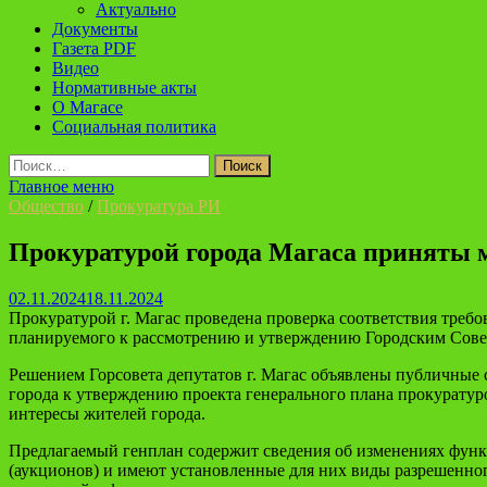
Актуально
Документы
Газета PDF
Видео
Нормативные акты
О Магасе
Социальная политика
Найти:
Главное меню
Общество
/
Прокуратура РИ
Прокуратурой города Магаса приняты м
02.11.2024
18.11.2024
Прокуратурой г. Магас проведена проверка соответствия требо
планируемого к рассмотрению и утверждению Городским Совето
Решением Горсовета депутатов г. Магас объявлены публичные 
города к утверждению проекта генерального плана прокуратур
интересы жителей города.
Предлагаемый генплан содержит сведения об изменениях функц
(аукционов) и имеют установленные для них виды разрешенног