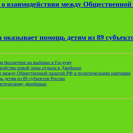
е о взаимодействии между Общественной
 оказывает помощь детям из 89 субъект
ом бюллетене на выборах в Госдуму
ройства новой зоны отдыха в Джейрахе
ии между Общественной палатой РФ и политическими партиями
ь детям из 89 субъектов России
актическому двоеборью