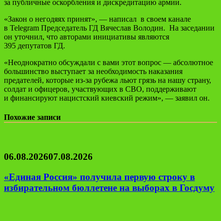
за публичные оскорбления и дискредитацию армии.
«Закон о негодяях принят», — написал
в своем канале
в Telegram Председатель ГД Вячеслав Володин.
На заседании
он уточнил, что авторами инициативы являются
395 депутатов ГД.
«Неоднократно обсуждали с вами этот вопрос — абсолютное
большинство выступает за необходимость наказания
предателей, которые из‑за рубежа льют грязь на нашу страну,
солдат и офицеров, участвующих в СВО, поддерживают
и финансируют нацистский киевский режим», — заявил он.
Похожие записи
06.08.2026
07.08.2026
«Единая Россия» получила первую строку в
избирательном бюллетене на выборах в Госдуму