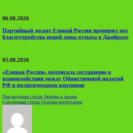
06.08.2026
Партийный десант Единой России проверил ход
благоустройства новой зоны отдыха в Джейрахе
05.08.2026
«Единая Россия» подписала соглашение о
взаимодействии между Общественной палатой
РФ и политическими партиями
Навигация
Предыдущая статья
Любовь к жизни
Следующая статья
Основы воспитания
по
записям