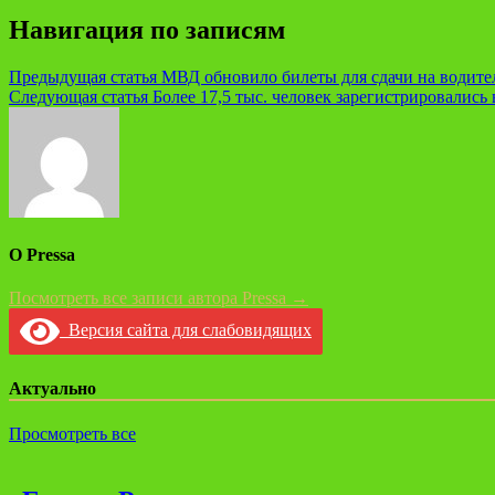
Навигация по записям
Предыдущая статья
МВД обновило билеты для сдачи на водите
Следующая статья
Более 17,5 тыс. человек зарегистрировались
О Pressa
Посмотреть все записи автора Pressa →
Версия сайта для слабовидящих
Актуально
Просмотреть все