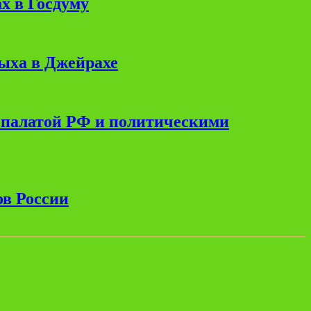
х в Госдуму
дыха в Джейрахе
 палатой РФ и политическими
ов России