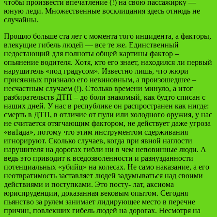
чтобы произвести впечатление (!) на свою пассажирку —
юную леди. Множественные восклицания здесь отнюдь не
случайны.
Прошло больше ста лет с момента того инцидента, а факторы,
влекущие гибель людей — все те же. Единственный
недостающий для полноты общей картины фактор –
опьянение водителя. Хотя, кто его знает, находился ли первый
нарушитель «под градусом». Известно лишь, что жюри
присяжных признало его невиновным, а произошедшее –
несчастным случаем (!). Столько времени минуло, а итог
разбирательств ДТП – до боли знакомый, как будто списан с
наших дней. У нас в республике он распространен как нигде:
смерть в ДТП, в отличие от пули или холодного оружия, у нас
не считается отягчающим фактором, не действует даже угроза
«ва1ада», потому что этим инструментом сдерживания
игнорируют. Сколько случаев, когда при явной наглости
нарушителя на дорогах гибли ни в чем неповинные люди. А
ведь это приводит к вседозволенности и разнузданности
потенциальных «убийц» на колесах. Не само наказание, а его
неотвратимость заставляет людей задумываться над своими
действиями и поступками. Это посту- лат, аксиома
юриспруденции, доказанная вековым опытом. Сегодня
пьянство за рулем занимает лидирующее место в перечне
причин, повлекших гибель людей на дорогах. Несмотря на