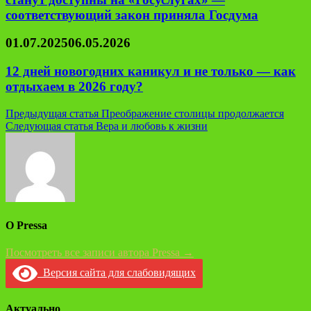
соответствующий закон приняла Госдума
01.07.2025
06.05.2026
12 дней новогодних каникул и не только — как
отдыхаем в 2026 году?
Навигация
Предыдущая статья
Преображение столицы продолжается
Следующая статья
Вера и любовь к жизни
по
записям
О Pressa
Посмотреть все записи автора Pressa →
Версия сайта для слабовидящих
Актуально