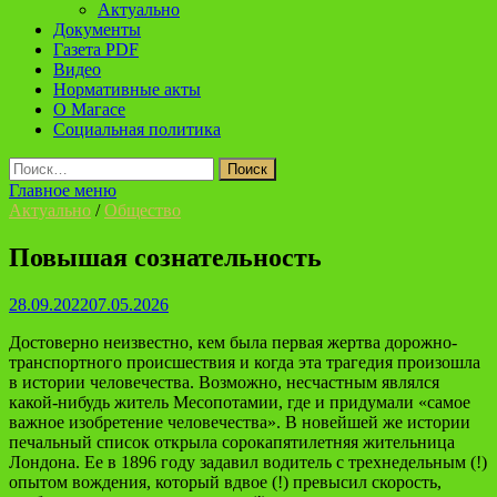
Актуально
Документы
Газета PDF
Видео
Нормативные акты
О Магасе
Социальная политика
Найти:
Главное меню
Актуально
/
Общество
Повышая сознательность
28.09.2022
07.05.2026
Достоверно неизвестно, кем была первая жертва дорожно-
транспортного происшествия и когда эта трагедия произошла
в истории человечества. Возможно, несчастным являлся
какой-нибудь житель Месопотамии, где и придумали «самое
важное изобретение человечества». В новейшей же истории
печальный список открыла сорокапятилетняя жительница
Лондона. Ее в 1896 году задавил водитель с трехнедельным (!)
опытом вождения, который вдвое (!) превысил скорость,