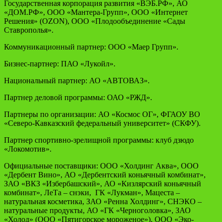
Государственная корпорация развития «ВЭБ.РФ», АО
«ДОМ.РФ», ООО «Мантера-Групп», ООО «Интернет
Решения» (OZON), ООО «Плодообъединение «Сады
Ставрополья».
Коммуникационный партнер
: ООО «Маер Групп».
Бизнес-партнер
: ПАО «Лукойл».
Национальный партнер
: АО «АВТОВАЗ».
Партнер деловой программы
: ОАО «РЖД».
Партнеры по организации
: АО «Космос ОГ», ФГАОУ ВО
«Северо-Кавказский федеральный университет» (СКФУ).
Партнер спортивно-зрелищной программы
: клуб дзюдо
«Локомотив».
Официальные поставщики
: ООО «Холдинг Аква», ООО
«Дербент Вино», АО «Дербентский коньячный комбинат»,
ЗАО «ВКЗ «Избербашский», АО «Кизлярский коньячный
комбинат», ЛеТа – снэки, ГК «Лукман», Мацеста –
натуральная косметика, ЗАО «Ренна Холдинг», СНЭКО –
натуральные продукты, АО «ГК «Черноголовка», ЗАО
«Холод» (ООО «Пятигорское мороженое»), ООО «Эко-