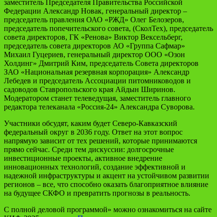
заместитель Председателя Правительства Российской
Федерации
Александр Новак
, генеральный директор –
председатель правления ОАО «РЖД»
Олег Белозеров
,
председатель попечительского совета, (СколТех), председатель
совета директоров, ГК «Ренова»
Виктор Вексельберг
,
председатель совета директоров АО «Группа Сафмар»
Михаил Гуцериев
, генеральный директор ООО «Озон
Холдинг»
Дмитрий Ким
, председатель Совета директоров
ЗАО «Национальная резервная корпорация»
Александр
Лебедев
и председатель Ассоциации питомниководов и
садоводов Ставропольского края
Айдын Ширинов
.
Модератором станет телеведущая, заместитель главного
редактора телеканала «Россия-24»
Александра Суворова
.
Участники обсудят, каким будет Северо-Кавказский
федеральный округ в 2036 году. Ответ на этот вопрос
напрямую зависит от тех решений, которые принимаются
прямо сейчас. Среди тем дискуссии: долгосрочные
инвестиционные проекты, активное внедрение
инновационных технологий, создание эффективной и
надежной инфраструктуры и акцент на устойчивом развитии
регионов – все, что способно оказать благоприятное влияние
на будущее СКФО и превратить прогнозы в реальность.
С полной деловой программой» можно ознакомиться на сайте