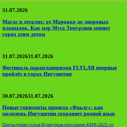
31.07.2026
Магас в деталях: от Марокко до дворовых
площадок. Как мэр Муса Темурзиев меняет
город этим летом
31.07.2026
31.07.2026
Фестиваль парапланеризма FLYLAB впервые
пройдёт в горах Ингушетии
30.07.2026
31.07.2026
Новые горизонты проекта «Фаьлг»: как
молодежь Ингушетии сохраняет родной язык
Навигация
Предыдущая статья
Культурная программа КИФ-2025: от