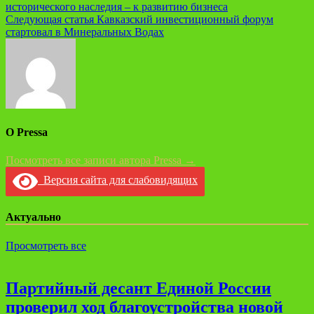
исторического наследия – к развитию бизнеса
по
Следующая статья
Кавказский инвестиционный форум
записям
стартовал в Минеральных Водах
О Pressa
Посмотреть все записи автора Pressa →
Версия сайта для слабовидящих
Актуально
Просмотреть все
Партийный десант Единой России
проверил ход благоустройства новой