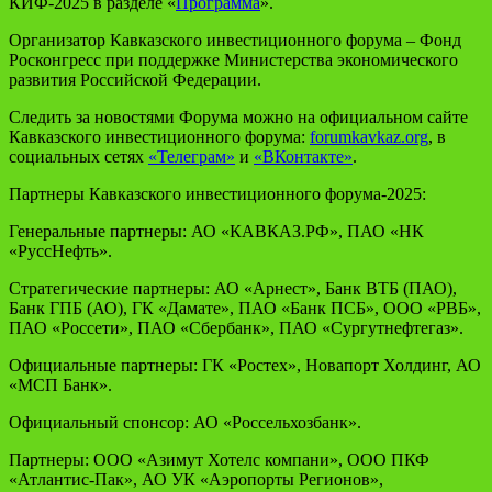
КИФ-2025 в разделе «
Программа
».
Организатор Кавказского инвестиционного форума – Фонд
Росконгресс при поддержке Министерства экономического
развития Российской Федерации.
Следить за новостями Форума можно на официальном сайте
Кавказского инвестиционного форума:
forumkavkaz.org
, в
социальных сетях
«Телеграм»
и
«ВКонтакте»
.
Партнеры Кавказского инвестиционного форума-2025:
Генеральные партнеры
: АО «КАВКАЗ.РФ», ПАО «НК
«РуссНефть».
Стратегические партнеры
: АО «Арнест», Банк ВТБ (ПАО),
Банк ГПБ (АО), ГК «Дамате», ПАО «Банк ПСБ», ООО «РВБ»,
ПАО «Россети», ПАО «Сбербанк», ПАО «Сургутнефтегаз».
Официальные партнеры
: ГК «Ростех», Новапорт Холдинг, АО
«МСП Банк».
Официальный спонсор
: АО «Россельхозбанк».
Партнеры: ООО «Азимут Хотелс компани», ООО ПКФ
«Атлантис-Пак», АО УК «Аэропорты Регионов»,