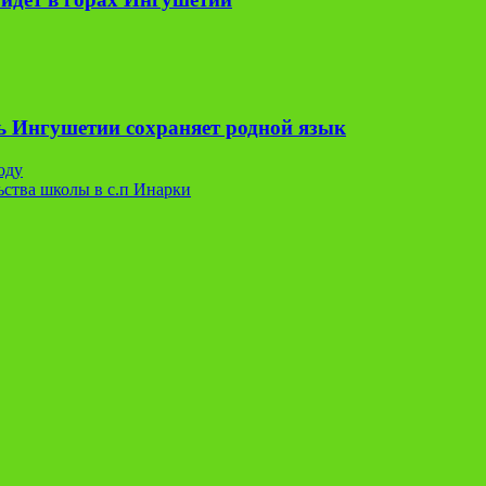
ь Ингушетии сохраняет родной язык
оду
ьства школы в с.п Инарки