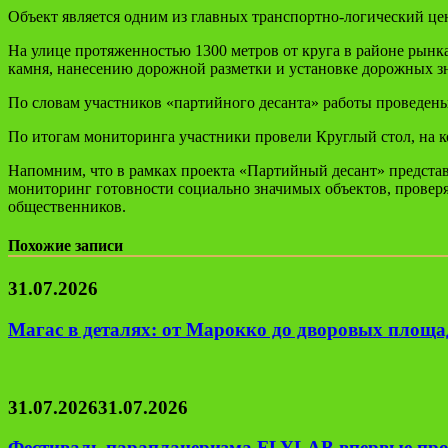
Объект является одним из главных транспортно-логический цен
На улице протяженностью 1300 метров от круга в районе рынк
камня, нанесению дорожной разметки и установке дорожных з
По словам участников «партийного десанта» работы проведены
По итогам мониторинга участники провели Круглый стол, на 
Напомним, что в рамках проекта «Партийный десант» предст
мониторинг готовности социально значимых объектов, проверяю
общественников.
Похожие записи
31.07.2026
Магас в деталях: от Марокко до дворовых площад
31.07.2026
31.07.2026
Фестиваль парапланеризма FLYLAB впервые про