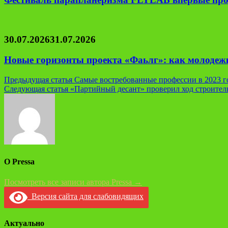
30.07.2026
31.07.2026
Новые горизонты проекта «Фаьлг»: как молодеж
Навигация
Предыдущая статья
Самые востребованные профессии в 2023 г
Следующая статья
«Партийный десант» проверил ход строител
по
записям
О Pressa
Посмотреть все записи автора Pressa →
Версия сайта для слабовидящих
Актуально