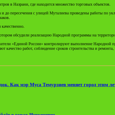
тров в Назрани, где находится множество торговых объектов.
а и до пересечения с улицей Муталиева проведены работы по ук
наков.
 качественно.
котором обсудили реализацию Народной программы на территори
авители «Единой России» контролируют выполнение Народной п
т качество работ, соблюдение сроков строительства и ремонта,
ок. Как мэр Муса Темурзиев меняет город этим л
йдёт в горах Ингушетии