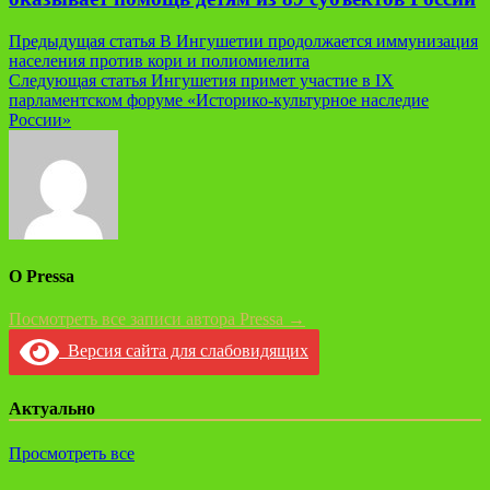
Навигация
Предыдущая статья
В Ингушетии продолжается иммунизация
населения против кори и полиомиелита
по
Следующая статья
Ингушетия примет участие в IX
записям
парламентском форуме «Историко-культурное наследие
России»
О Pressa
Посмотреть все записи автора Pressa →
Версия сайта для слабовидящих
Актуально
Просмотреть все