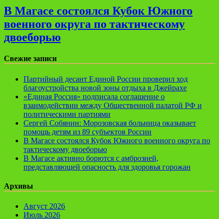
В Магасе состоялся Кубок Южного
военного округа по тактическому
двоеборью
Свежие записи
Партийный десант Единой России проверил ход
благоустройства новой зоны отдыха в Джейрахе
«Единая Россия» подписала соглашение о
взаимодействии между Общественной палатой РФ и
политическими партиями
Сергей Собянин: Морозовская больница оказывает
помощь детям из 89 субъектов России
В Магасе состоялся Кубок Южного военного округа по
тактическому двоеборью
В Магасе активно борются с амброзией,
представляющей опасность для здоровья горожан
Архивы
Август 2026
Июль 2026